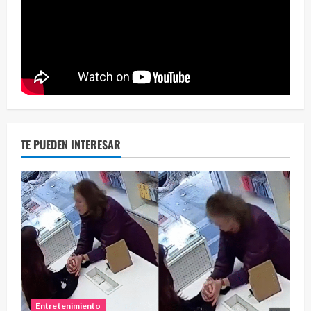
Eve
46 vid
2 year
TE PUEDEN INTERESAR
Entretenimiento