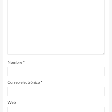
d
o
Nombre
*
Correo electrónico
*
Web