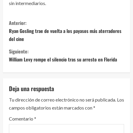
sin intermediarios.
S
Anterior:
i
Ryan Gosling trae de vuelta a los payasos más aterradores
del cine
g
Siguiente:
u
William Levy rompe el silencio tras su arresto en Florida
e
l
Deja una respuesta
e
Tu dirección de correo electrónico no será publicada.
Los
y
campos obligatorios están marcados con
*
e
Comentario
*
n