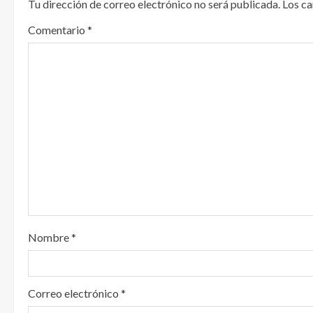
Tu dirección de correo electrónico no será publicada.
Los c
l
Comentario
*
e
y
e
n
d
o
Nombre
*
Correo electrónico
*