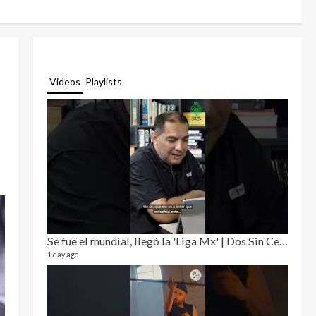
Videos
Playlists
Se fue el mundial, llegó la 'Liga Mx' | Dos Sin Cebolla 🎙️
Relat
12 video
1 day ago
3 month