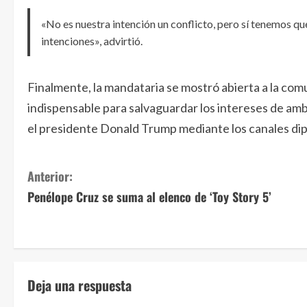
«No es nuestra intención un conflicto, pero sí tenemos q
intenciones», advirtió.
Finalmente, la mandataria se mostró abierta a la com
indispensable para salvaguardar los intereses de am
el presidente Donald Trump mediante los canales dip
S
Anterior:
Penélope Cruz se suma al elenco de ‘Toy Story 5’
i
g
u
Deja una respuesta
e