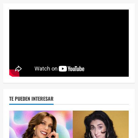
Eve
46 vid
2 year
TE PUEDEN INTERESAR