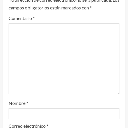
campos obligatorios están marcados con
*
e
Comentario
*
n
d
o
Nombre
*
Correo electrónico
*