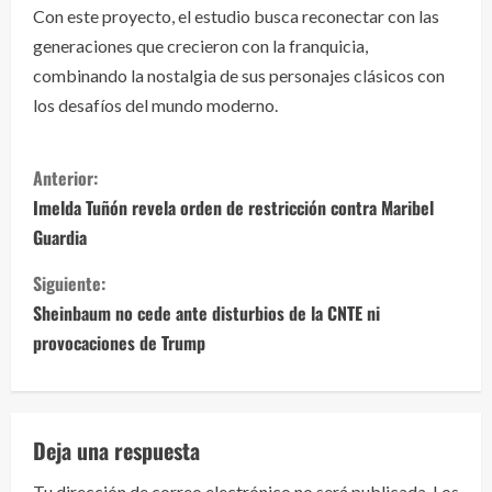
Con este proyecto, el estudio busca reconectar con las
generaciones que crecieron con la franquicia,
combinando la nostalgia de sus personajes clásicos con
los desafíos del mundo moderno.
S
Anterior:
i
Imelda Tuñón revela orden de restricción contra Maribel
Guardia
g
Siguiente:
u
Sheinbaum no cede ante disturbios de la CNTE ni
e
provocaciones de Trump
l
e
Deja una respuesta
y
Tu dirección de correo electrónico no será publicada.
Los