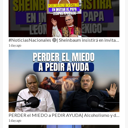
3 mon
#NoticiasNacionales 🔴| Sheinbaum insistirá en invitar al papa León XIV a México
1 day ago
Pur
19 vid
4 mon
PERDER el MIEDO a PEDIR AYUDA| Alcoholismo y drogadicción 🎙️
1 day ago