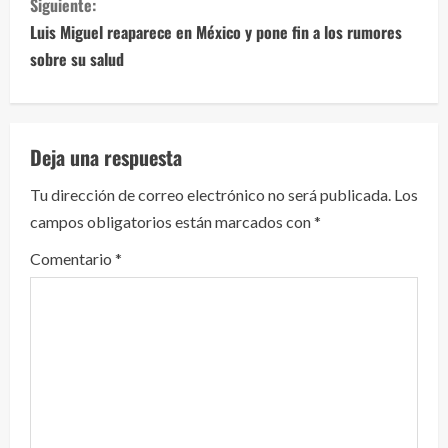
Siguiente:
u
Luis Miguel reaparece en México y pone fin a los rumores
e
sobre su salud
l
e
Deja una respuesta
y
Tu dirección de correo electrónico no será publicada.
Los
campos obligatorios están marcados con
*
e
Comentario
*
n
d
o