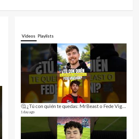
Videos
Playlists
🤔 ¿Tú con quién te quedas: MrBeast o Fede Vigevani?🎥🔥
Relat
11 video
1 day ago
3 month