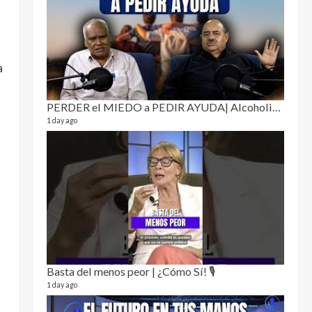
Puro 
19 video
4 month
a
PERDER el MIEDO a PEDIR AYUDA| Alcoholismo y drogadicción 🎙️
1 day ago
El Cl
17 video
5 month
Basta del menos peor | ¿Cómo Sí! 🎙️
1 day ago