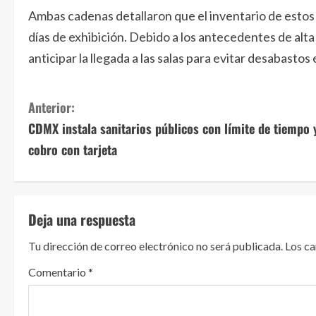
Ambas cadenas detallaron que el inventario de estos a
días de exhibición. Debido a los antecedentes de alta
anticipar la llegada a las salas para evitar desabastos
S
Anterior:
CDMX instala sanitarios públicos con límite de tiempo 
i
cobro con tarjeta
g
u
Deja una respuesta
e
Tu dirección de correo electrónico no será publicada.
Los c
l
Comentario
*
e