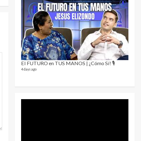
Sobre
78 video
1 year a
El FUTURO en TUS MANOS | ¿Cómo Sí! 🎙️
4 days ago
Perra
46 video
1 year a