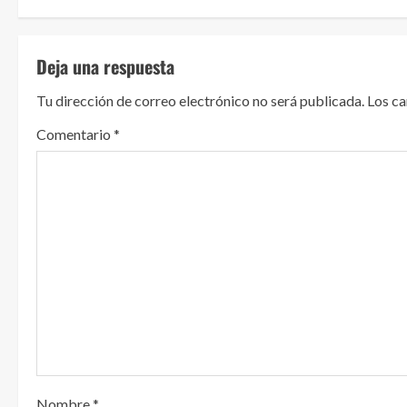
g
u
Deja una respuesta
e
Tu dirección de correo electrónico no será publicada.
Los c
l
Comentario
*
e
y
e
n
d
o
Nombre
*