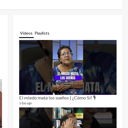
Videos
Playlists
El miedo mata los sueños | ¿Cómo Sí! 🎙️
Relat
12 video
1 day ago
3 month