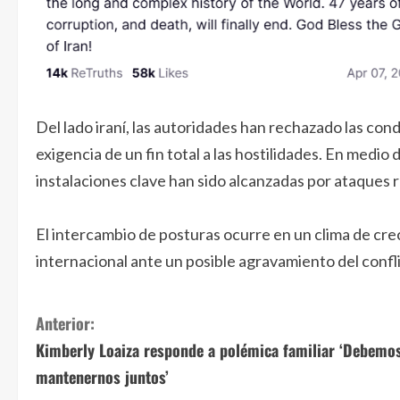
Del lado iraní, las autoridades han rechazado las co
exigencia de un fin total a las hostilidades. En medi
instalaciones clave han sido alcanzadas por ataques 
El intercambio de posturas ocurre en un clima de cre
internacional ante un posible agravamiento del confl
S
Anterior:
Kimberly Loaiza responde a polémica familiar ‘Debemo
i
mantenernos juntos’