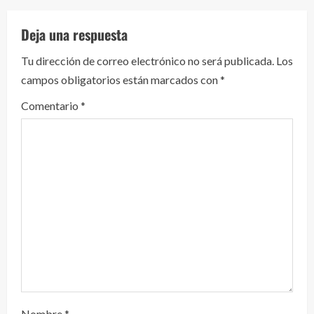
l
Deja una respuesta
e
Tu dirección de correo electrónico no será publicada.
Los
y
campos obligatorios están marcados con
*
e
Comentario
*
n
d
o
Nombre
*