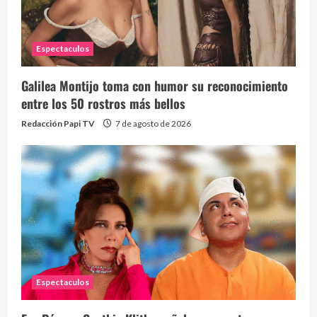
Espectaculos
Galilea Montijo toma con humor su reconocimiento
Send
entre los 50 rostros más bellos
10 vid
Redacción Papi TV
7 de agosto de 2026
2 year
Espectaculos
¡Osc
30 vid