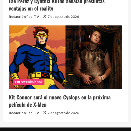
Ese Pérez y Cynthia Klitbo señalan presuntas
2 year
ventajas en el reality
Redacción Papi TV
7 de agosto de 2026
Eve
46 vid
Entretenimiento
2 year
Kit Connor será el nuevo Cyclops en la próxima
película de X-Men
Redacción Papi TV
7 de agosto de 2026