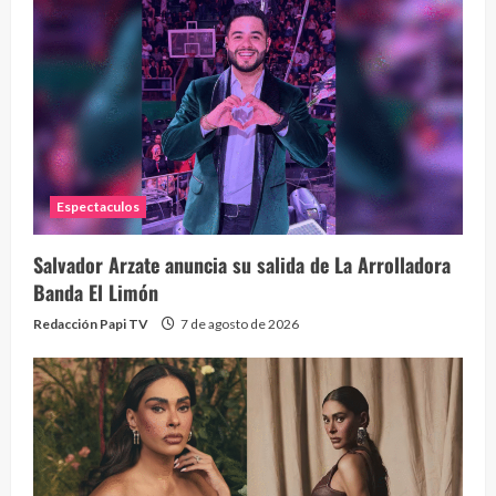
La h
26 vid
1 year
Espectaculos
Salvador Arzate anuncia su salida de La Arrolladora
Banda El Limón
Redacción Papi TV
7 de agosto de 2026
Alc
76 vid
1 year