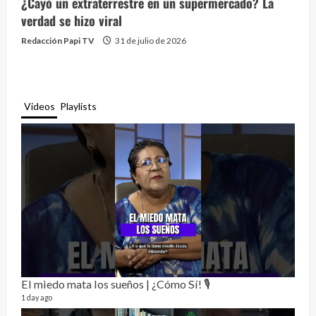
¿Cayó un extraterrestre en un supermercado? La
verdad se hizo viral
Redacción Papi TV
31 de julio de 2026
Videos
Playlists
El miedo mata los sueños | ¿Cómo Sí! 🎙️
Rela
12 vid
1 day ago
3 mon