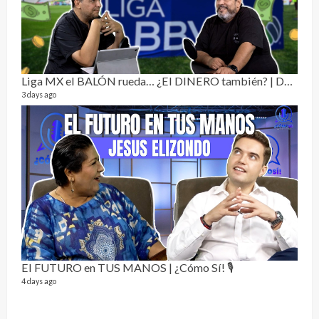
Dos 
134 vi
1 year
Liga MX el BALÓN rueda… ¿El DINERO también? | Dos Sin Cebolla 🎙️
3 days ago
Sobr
78 vid
1 year
El FUTURO en TUS MANOS | ¿Cómo Sí! 🎙️
4 days ago