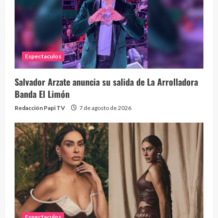
Espectaculos
Salvador Arzate anuncia su salida de La Arrolladora
Banda El Limón
Redacción Papi TV
7 de agosto de 2026
Alc
76 vid
1 year
Espectaculos