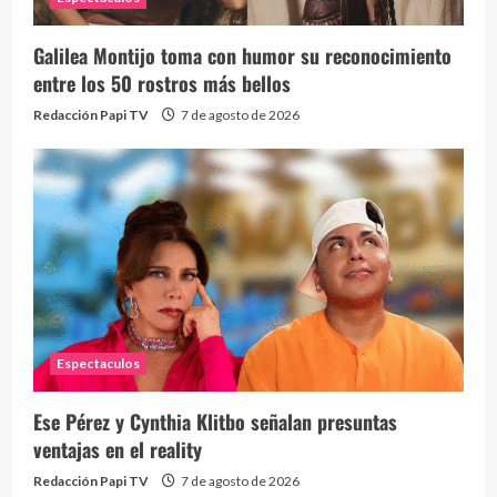
Galilea Montijo toma con humor su reconocimiento
Send
entre los 50 rostros más bellos
10 vid
Redacción Papi TV
7 de agosto de 2026
2 year
Espectaculos
¡Osc
30 vid
Ese Pérez y Cynthia Klitbo señalan presuntas
2 year
ventajas en el reality
Redacción Papi TV
7 de agosto de 2026