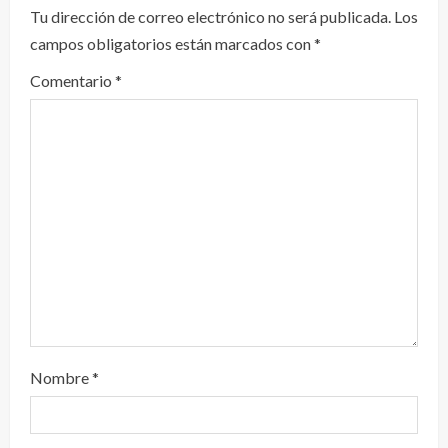
e
Tu dirección de correo electrónico no será publicada.
Los
campos obligatorios están marcados con
*
y
Comentario
*
e
n
d
o
Nombre
*