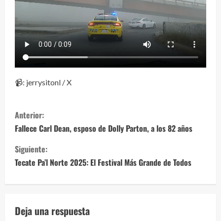
📹: jerrysitonl / X
S
Anterior:
i
Fallece Carl Dean, esposo de Dolly Parton, a los 82 años
g
Siguiente:
Tecate Pa’l Norte 2025: El Festival Más Grande de Todos
u
e
l
Deja una respuesta