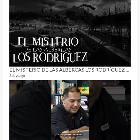
Pur
19 vid
4 mon
EL MISTERIO DE LAS ALBERCAS LOS RODRÍGUEZ | RELATO PARANORMAL
2 days ago
El C
17 vid
5 mon