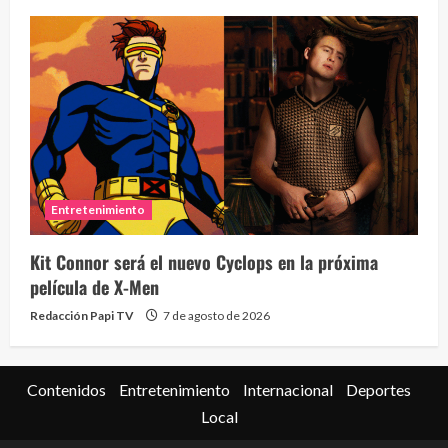
Eve
46 vid
Entretenimiento
2 year
Kit Connor será el nuevo Cyclops en la próxima
película de X-Men
Redacción Papi TV
7 de agosto de 2026
Contenidos
Entretenimiento
Internacional
Deportes
Local