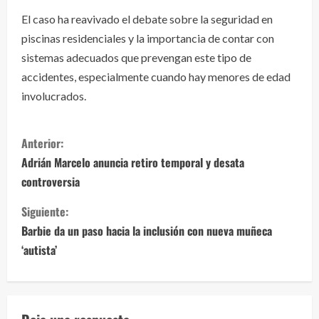
El caso ha reavivado el debate sobre la seguridad en
piscinas residenciales y la importancia de contar con
sistemas adecuados que prevengan este tipo de
accidentes, especialmente cuando hay menores de edad
involucrados.
S
Anterior:
i
Adrián Marcelo anuncia retiro temporal y desata
controversia
g
Siguiente:
u
Barbie da un paso hacia la inclusión con nueva muñeca
e
‘autista’
l
e