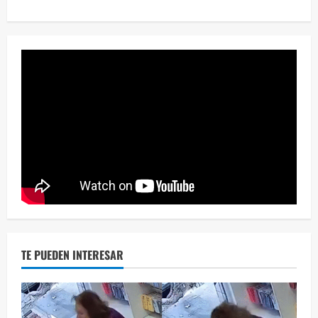
Eve
46 vid
2 year
TE PUEDEN INTERESAR