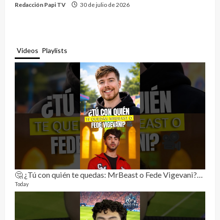
Redacción Papi TV
30 de julio de 2026
Videos
Playlists
🤔 ¿Tú con quién te quedas: MrBeast o Fede Vigevani?🎥🔥
Rela
11 vid
Today
3 mon