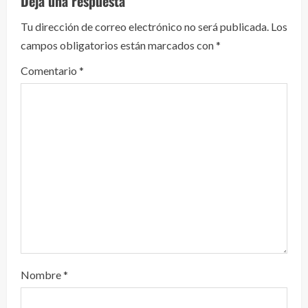
Deja una respuesta
y
Tu dirección de correo electrónico no será publicada.
Los
campos obligatorios están marcados con
*
e
Comentario
*
n
d
o
Nombre
*