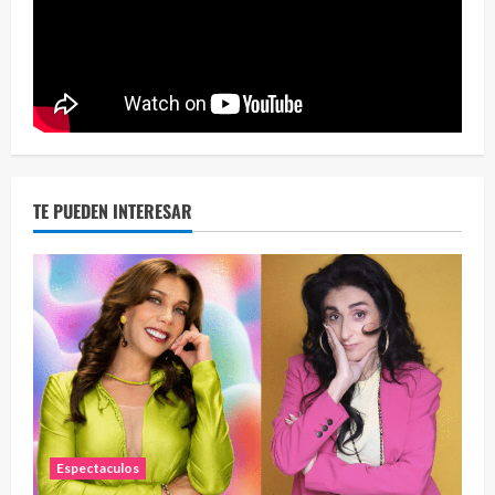
Eve
46 vid
2 year
TE PUEDEN INTERESAR
Espectaculos