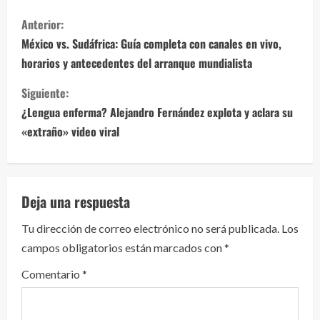
S
Anterior:
i
México vs. Sudáfrica: Guía completa con canales en vivo,
horarios y antecedentes del arranque mundialista
g
Siguiente:
u
¿Lengua enferma? Alejandro Fernández explota y aclara su
e
«extraño» video viral
l
e
Deja una respuesta
y
Tu dirección de correo electrónico no será publicada.
Los
campos obligatorios están marcados con
*
e
Comentario
*
n
d