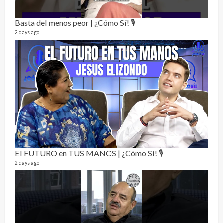
46 vid
1 year
Basta del menos peor | ¿Cómo Sí! 🎙️
2 days ago
La h
26 vid
1 year
El FUTURO en TUS MANOS | ¿Cómo Sí! 🎙️
2 days ago